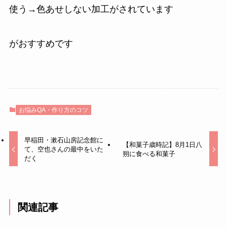
使う→色あせしない加工がされています
がおすすめです
お悩みQA・作り方のコツ
早稲田・漱石山房記念館に
【和菓子歳時記】8月1日八
て、空也さんの最中をいた
朔に食べる和菓子
だく
関連記事