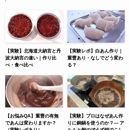
【実験】北海道大納言と丹
【実験レポ】白あん作り｜
波大納言の違い｜作り比
重曹あり・なしでどう変わ
べ・食べ比べ
る？
【お悩みQA】重曹の有無
【実験】プロはなぜあん作
であんは変わりますか？
りに銅鍋を使うのか？― ア
（実験レポあり）
ルミと銅のぼうず鍋でこし