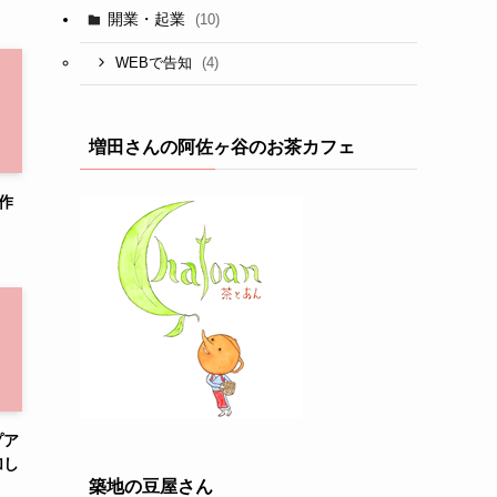
開業・起業
(10)
(4)
WEBで告知
増田さんの阿佐ヶ谷のお茶カフェ
試作
プア
加し
築地の豆屋さん
）