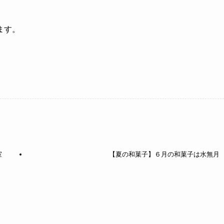
ます。
室
【夏の和菓子】６月の和菓子は水無月