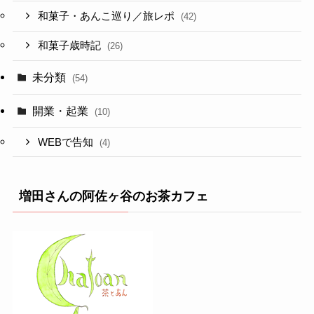
和菓子・あんこ巡り／旅レポ
(42)
和菓子歳時記
(26)
未分類
(54)
開業・起業
(10)
WEBで告知
(4)
増田さんの阿佐ヶ谷のお茶カフェ