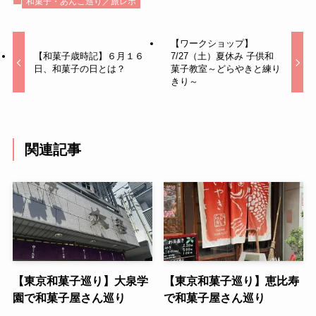
和菓子・あんこ巡り／旅レポ
【ワークショップ】
【和菓子歳時記】６月１６
7/27（土）夏休み 子供和
日、和菓子の日とは？
菓子教室～どらやきと練り
きり～
関連記事
【東京和菓子巡り】大泉学
【東京和菓子巡り】恵比寿
園で和菓子屋さん巡り
で和菓子屋さん巡り