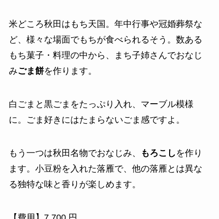
米どころ秋田はもち天国。年中行事や冠婚葬祭な
ど、様々な場面でもちが食べられるそう。数ある
もち菓子・料理の中から、まち子姉さんでおなじ
み
ごま餅
を作ります。
白ごまと黒ごまをたっぷり入れ、マーブル模様
に。ごま好きにはたまらないごま感ですよ。
もう一つは秋田名物でおなじみ、
もろこし
を作り
ます。小豆粉を入れた落雁で、他の落雁とは異な
る独特な味と香りが楽しめます。
【費用】7,700 円