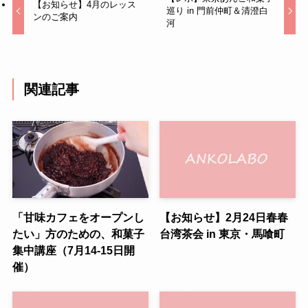
【お知らせ】4月のレッス
巡り in 門前仲町＆清澄白
ンのご案内
河
関連記事
「甘味カフェをオープンし
【お知らせ】2月24日春春
たい」方のための、和菓子
台湾茶会 in 東京・馬喰町
集中講座（7月14-15日開
催）