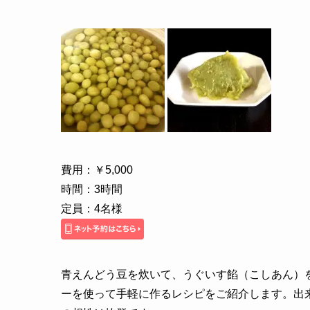
費用：￥5,000
時間：3時間
定員：4名様
青えんどう豆を炊いて、うぐいす餡（こしあん）
ーを使って手軽に作るレシピをご紹介します。出