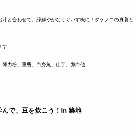
出汁と合わせて、緑鮮やかなうぐいす椀に！タケノコの真薯と
ます
、薄力粉、重曹、白身魚、山芋、卵白他
学んで、豆を炊こう
！in 築地