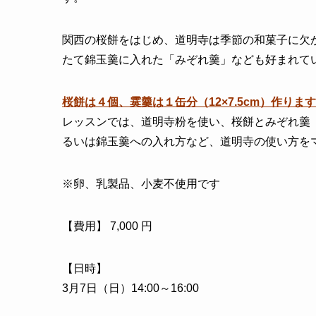
関西の桜餅をはじめ、道明寺は季節の和菓子に欠
たて錦玉羹に入れた「みぞれ羹」なども好まれて
桜餅は４個、霙羹は１缶分（12×7.5cm）作ります
レッスンでは、道明寺粉を使い、桜餅とみぞれ羹
るいは錦玉羹への入れ方など、道明寺の使い方を
※卵、乳製品、小麦不使用です
【費用】 7,000 円
【日時】
3月7日（日）14:00～16:00