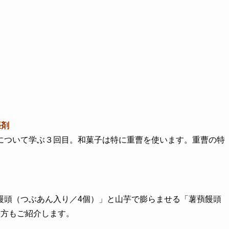
張剤
について学ぶ３回目。和菓子は特に重曹を使います。重曹の特
。
饅頭（つぶあん入り／4個）」と山芋で膨らませる「薯蕷饅頭
み方もご紹介します。