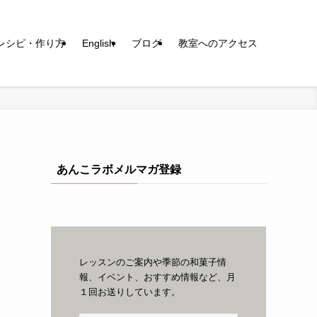
レシピ・作り方
English
ブログ
教室へのアクセス
あんこラボメルマガ登録
レッスンのご案内や季節の和菓子情
報、イベント、おすすめ情報など、月
本
１回お送りしています。