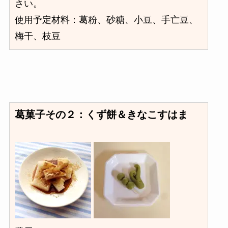
さい。
使用予定材料：葛粉、砂糖、小豆、手亡豆、
梅干、枝豆
葛菓子その２：くず餅＆きなこすはま